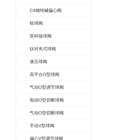
C4钢纯碱偏心阀
锆球阀
英科镍球阀
钛对夹式球阀
液压球阀
高平台O型球阀
气动O型调节球阀
电动O型切断球阀
气动O型切断球阀
手动V型球阀
偏心V型调节球阀