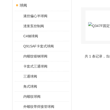
球阀
液控偏心半球阀
渣浆泵控制阀
C4钢球阀
Q91SAF卡套式球阀
内螺纹锻钢球阀
共 1 条记录，当
卡套式三通球阀
三通球阀
角式球阀
内螺纹球阀
外螺纹带焊接管球阀