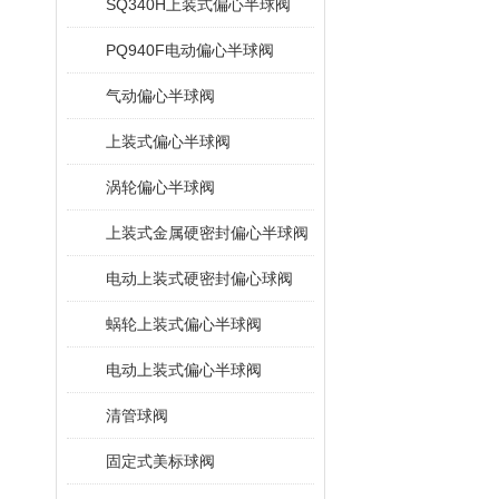
SQ340H上装式偏心半球阀
PQ940F电动偏心半球阀
气动偏心半球阀
上装式偏心半球阀
涡轮偏心半球阀
上装式金属硬密封偏心半球阀
电动上装式硬密封偏心球阀
蜗轮上装式偏心半球阀
电动上装式偏心半球阀
清管球阀
固定式美标球阀