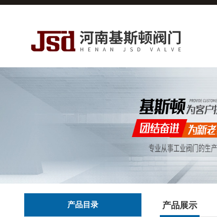
产品目录
产品展示