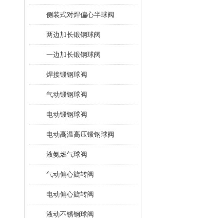
侧装式对焊偏心半球阀
两边加长锻钢球阀
一边加长锻钢球阀
焊接锻钢球阀
气动锻钢球阀
电动锻钢球阀
电动高温高压锻钢球阀
液氨燃气球阀
气动偏心旋转阀
电动偏心旋转阀
液动不锈钢球阀