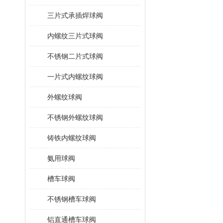
三片式承插焊球阀
内螺纹三片式球阀
不锈钢二片式球阀
一片式内螺纹球阀
外螺纹球阀
不锈钢外螺纹球阀
铸铁内螺纹球阀
氨用球阀
槽车球阀
不锈钢槽车球阀
铝直通槽车球阀