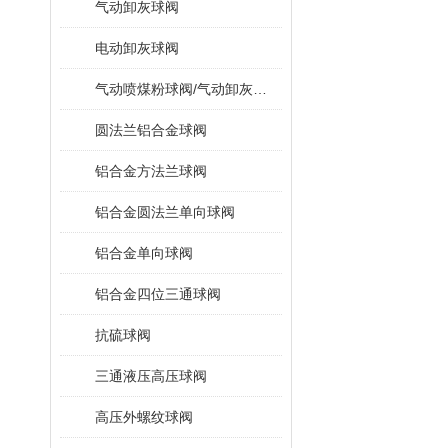
气动卸灰球阀
电动卸灰球阀
气动喷煤粉球阀/气动卸灰球阀
圆法兰铝合金球阀
铝合金方法兰球阀
铝合金圆法兰单向球阀
铝合金单向球阀
铝合金四位三通球阀
抗硫球阀
三通液压高压球阀
高压外螺纹球阀