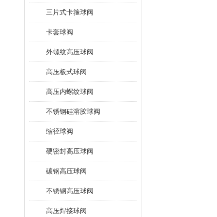
三片式卡箍球阀
卡套球阀
外螺纹高压球阀
高压板式球阀
高压内螺纹球阀
不锈钢硅溶胶球阀
缩径球阀
硬密封高压球阀
碳钢高压球阀
不锈钢高压球阀
高压焊接球阀