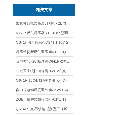
相关文章
加长杆链轮式高温刀闸阀PZL73W-10NR高温排灰渣阀插板阀的特点
RTZ-K燃气调压器RTZ-0.8K型调压阀的故障原因及排除方法
CS41H法兰疏水阀CS41H-16C-25C-40C-64C自由浮球式蒸汽疏水阀的工作原理
调压带切断燃气调压阀RTZ-GQ燃气调压器的特点
双电控气动切断球阀Q641F双控双作用气动不锈钢球阀的工作原理
气动卫生级快装蝶阀D681X气动卫生级蝶阀的技术参数
Q641F-16C4浓硝酸专用气动C4钢球阀的主要外形尺寸表
自力式电动温度调节阀ZZWPE自力式电控温度调节阀不锈钢电控温度调节阀
ZGB-II抽屉式阻火器阻火芯ZH-I不锈钢波纹阻火盘ZGW-I阻火波纹板性能特点
Q614F气动不锈钢T型L型三通球阀Q615F的技术参数和性能特点