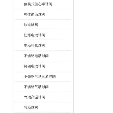
侧装式偏心半球阀
整体斜面球阀
轨道球阀
防爆电动球阀
电动衬氟球阀
不锈钢电动球阀
铸钢电动球阀
不锈钢气动三通球阀
不锈钢气动球阀
气动高温球阀
气动球阀