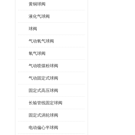
黄铜球阀
液化气球阀
球阀
气动氧气球阀
氧气球阀
气动喷煤粉球阀
气动固定式球阀
固定式高压球阀
长输管线固定球阀
固定式涡轮球阀
电动偏心半球阀