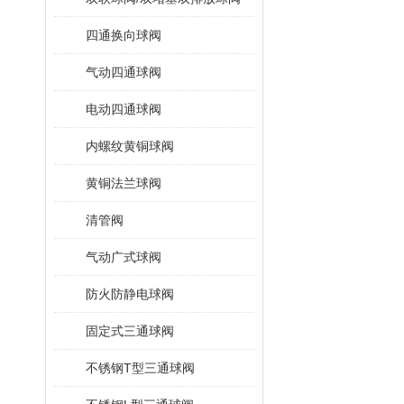
四通换向球阀
气动四通球阀
电动四通球阀
内螺纹黄铜球阀
黄铜法兰球阀
清管阀
气动广式球阀
防火防静电球阀
固定式三通球阀
不锈钢T型三通球阀