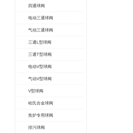
四通球阀
电动三通球阀
气动三通球阀
三通L型球阀
三通T型球阀
电动V型球阀
气动V型球阀
V型球阀
哈氏合金球阀
焦炉专用球阀
排污球阀