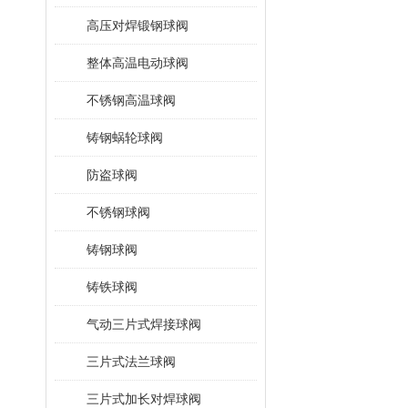
高压对焊锻钢球阀
整体高温电动球阀
不锈钢高温球阀
铸钢蜗轮球阀
防盗球阀
不锈钢球阀
铸钢球阀
铸铁球阀
气动三片式焊接球阀
三片式法兰球阀
三片式加长对焊球阀