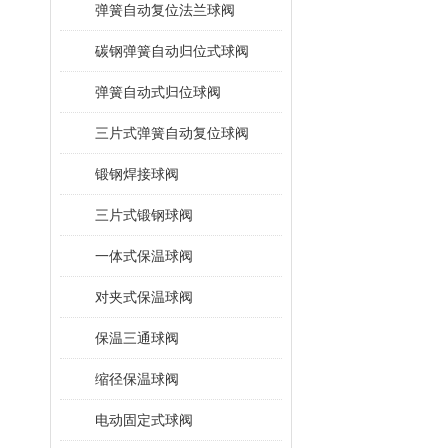
弹簧自动复位法兰球阀
碳钢弹簧自动归位式球阀
弹簧自动式归位球阀
三片式弹簧自动复位球阀
锻钢焊接球阀
三片式锻钢球阀
一体式保温球阀
对夹式保温球阀
保温三通球阀
缩径保温球阀
电动固定式球阀