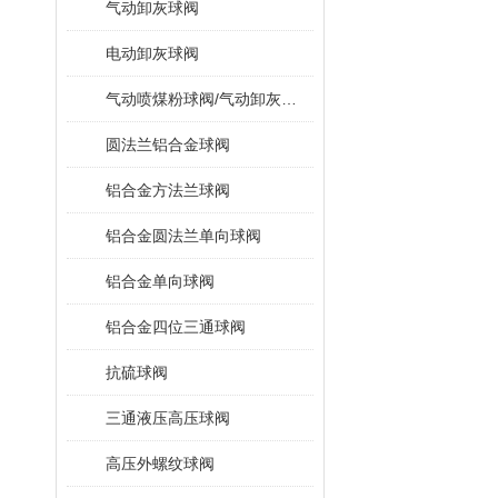
气动卸灰球阀
电动卸灰球阀
气动喷煤粉球阀/气动卸灰球阀
圆法兰铝合金球阀
铝合金方法兰球阀
铝合金圆法兰单向球阀
铝合金单向球阀
铝合金四位三通球阀
抗硫球阀
三通液压高压球阀
高压外螺纹球阀