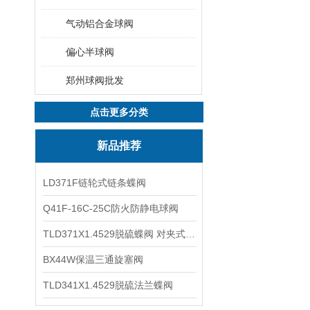
气动铝合金球阀
偏心半球阀
郑州球阀批发
点击更多分类
新品推荐
LD371F链轮式链条蝶阀
Q41F-16C-25C防火防静电球阀
TLD371X1.4529脱硫蝶阀 对夹式蝶阀
BX44W保温三通旋塞阀
TLD341X1.4529脱硫法兰蝶阀