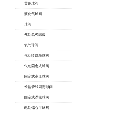
黄铜球阀
液化气球阀
球阀
气动氧气球阀
氧气球阀
气动喷煤粉球阀
气动固定式球阀
固定式高压球阀
长输管线固定球阀
固定式涡轮球阀
电动偏心半球阀