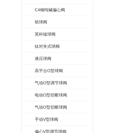
C4钢纯碱偏心阀
锆球阀
英科镍球阀
钛对夹式球阀
液压球阀
高平台O型球阀
气动O型调节球阀
电动O型切断球阀
气动O型切断球阀
手动V型球阀
偏心V型调节球阀