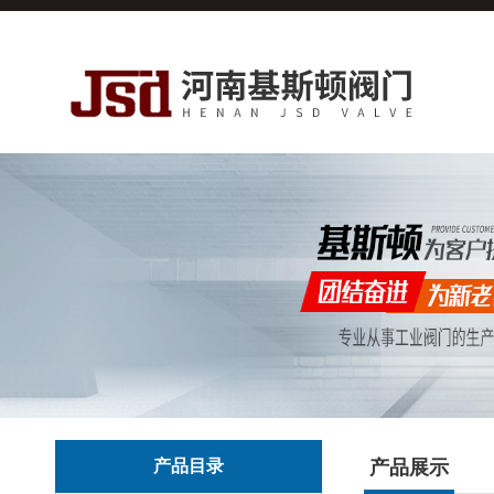
产品目录
产品展示