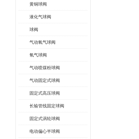
黄铜球阀
液化气球阀
球阀
气动氧气球阀
氧气球阀
气动喷煤粉球阀
气动固定式球阀
固定式高压球阀
长输管线固定球阀
固定式涡轮球阀
电动偏心半球阀