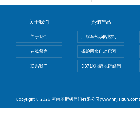
关于我们
热销产品
关于我们
油罐车气动阀控制气动组合开关
在线留言
锅炉回水自动启闭阀KTH41X
联系我们
D371X脱硫脱硝蝶阀
Copyright © 2026 河南基斯顿阀门有限公司(www.hnjisidun.co