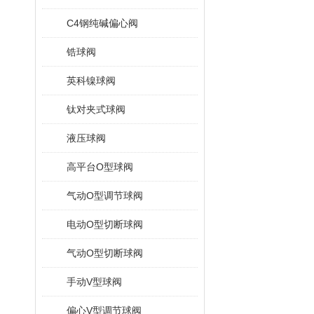
C4钢纯碱偏心阀
锆球阀
英科镍球阀
钛对夹式球阀
液压球阀
高平台O型球阀
气动O型调节球阀
电动O型切断球阀
气动O型切断球阀
手动V型球阀
偏心V型调节球阀