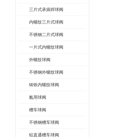
三片式承插焊球阀
内螺纹三片式球阀
不锈钢二片式球阀
一片式内螺纹球阀
外螺纹球阀
不锈钢外螺纹球阀
铸铁内螺纹球阀
氨用球阀
槽车球阀
不锈钢槽车球阀
铝直通槽车球阀