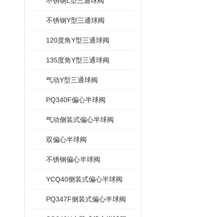
不锈钢L型三通球阀
不锈钢Y型三通球阀
120度角Y型三通球阀
135度角Y型三通球阀
气动Y型三通球阀
PQ340F偏心半球阀
气动侧装式偏心半球阀
双偏心半球阀
不锈钢偏心半球阀
YCQ40侧装式偏心半球阀
PQ347F侧装式偏心半球阀