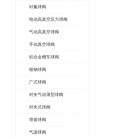
衬氟球阀
电动高真空压力球阀
气动高真空球阀
手动真空球阀
铝合金槽车球阀
锻钢球阀
广式球阀
对夹气动薄型球阀
对夹式球阀
弹簧球阀
气源球阀