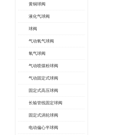
黄铜球阀
液化气球阀
球阀
气动氧气球阀
氧气球阀
气动喷煤粉球阀
气动固定式球阀
固定式高压球阀
长输管线固定球阀
固定式涡轮球阀
电动偏心半球阀