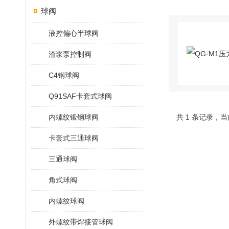
球阀
液控偏心半球阀
渣浆泵控制阀
C4钢球阀
Q91SAF卡套式球阀
内螺纹锻钢球阀
共 1 条记录，当
卡套式三通球阀
三通球阀
角式球阀
内螺纹球阀
外螺纹带焊接管球阀