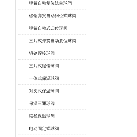
弹簧自动复位法兰球阀
碳钢弹簧自动归位式球阀
弹簧自动式归位球阀
三片式弹簧自动复位球阀
锻钢焊接球阀
三片式锻钢球阀
一体式保温球阀
对夹式保温球阀
保温三通球阀
缩径保温球阀
电动固定式球阀