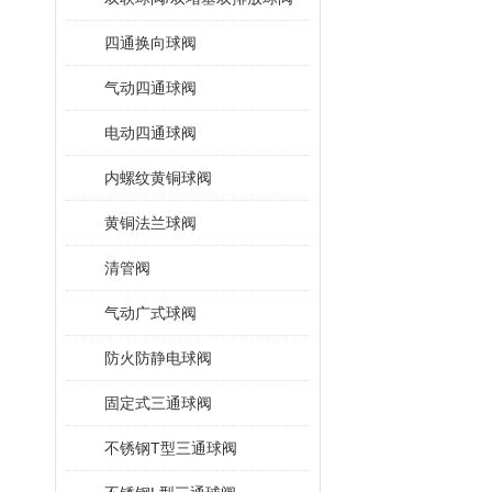
四通换向球阀
气动四通球阀
电动四通球阀
内螺纹黄铜球阀
黄铜法兰球阀
清管阀
气动广式球阀
防火防静电球阀
固定式三通球阀
不锈钢T型三通球阀