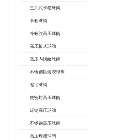
三片式卡箍球阀
卡套球阀
外螺纹高压球阀
高压板式球阀
高压内螺纹球阀
不锈钢硅溶胶球阀
缩径球阀
硬密封高压球阀
碳钢高压球阀
不锈钢高压球阀
高压焊接球阀