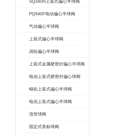
SQ340H上装式偏心半球阀
PQ940F电动偏心半球阀
气动偏心半球阀
上装式偏心半球阀
涡轮偏心半球阀
上装式金属硬密封偏心半球阀
电动上装式硬密封偏心球阀
蜗轮上装式偏心半球阀
电动上装式偏心半球阀
清管球阀
固定式美标球阀