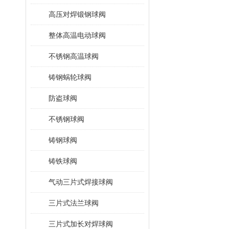
高压对焊锻钢球阀
整体高温电动球阀
不锈钢高温球阀
铸钢蜗轮球阀
防盗球阀
不锈钢球阀
铸钢球阀
铸铁球阀
气动三片式焊接球阀
三片式法兰球阀
三片式加长对焊球阀