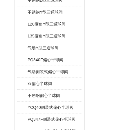
不锈钢L型三通球阀
不锈钢Y型三通球阀
120度角Y型三通球阀
135度角Y型三通球阀
气动Y型三通球阀
PQ340F偏心半球阀
气动侧装式偏心半球阀
双偏心半球阀
不锈钢偏心半球阀
YCQ40侧装式偏心半球阀
PQ347F侧装式偏心半球阀