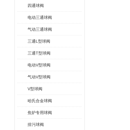
四通球阀
电动三通球阀
气动三通球阀
三通L型球阀
三通T型球阀
电动V型球阀
气动V型球阀
V型球阀
哈氏合金球阀
焦炉专用球阀
排污球阀