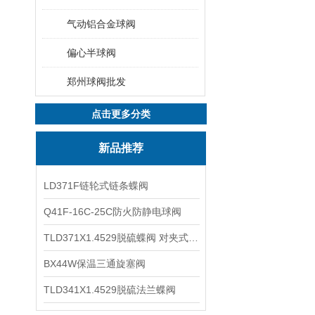
气动铝合金球阀
偏心半球阀
郑州球阀批发
点击更多分类
新品推荐
LD371F链轮式链条蝶阀
Q41F-16C-25C防火防静电球阀
TLD371X1.4529脱硫蝶阀 对夹式蝶阀
BX44W保温三通旋塞阀
TLD341X1.4529脱硫法兰蝶阀