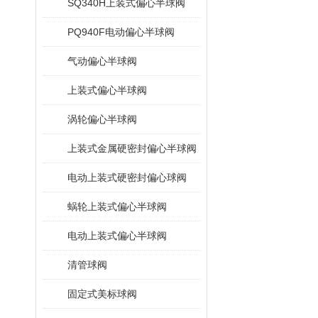
SQ340H上装式偏心半球阀
PQ940F电动偏心半球阀
气动偏心半球阀
上装式偏心半球阀
涡轮偏心半球阀
上装式金属硬密封偏心半球阀
电动上装式硬密封偏心球阀
蜗轮上装式偏心半球阀
电动上装式偏心半球阀
清管球阀
固定式美标球阀