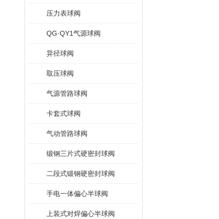
压力表球阀
QG·QY1气源球阀
异径球阀
取压球阀
气源管路球阀
卡套式球阀
气动管路球阀
锻钢三片式硬密封球阀
二段式锻钢硬密封球阀
手电一体偏心半球阀
上装式对焊偏心半球阀