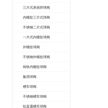
三片式承插焊球阀
内螺纹三片式球阀
不锈钢二片式球阀
一片式内螺纹球阀
外螺纹球阀
不锈钢外螺纹球阀
铸铁内螺纹球阀
氨用球阀
槽车球阀
不锈钢槽车球阀
铝直通槽车球阀