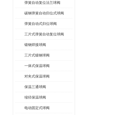
弹簧自动复位法兰球阀
碳钢弹簧自动归位式球阀
弹簧自动式归位球阀
三片式弹簧自动复位球阀
锻钢焊接球阀
三片式锻钢球阀
一体式保温球阀
对夹式保温球阀
保温三通球阀
缩径保温球阀
电动固定式球阀