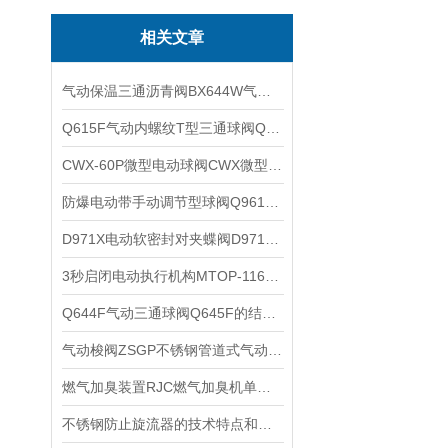
相关文章
气动保温三通沥青阀BX644W气动沥青保温三通旋塞阀的技术参数
Q615F气动内螺纹T型三通球阀Q614F气动丝扣口L型三通球阀技术参数
CWX-60P微型电动球阀CWX微型电动阀门的主要技术参数
防爆电动带手动调节型球阀Q961F-16P-16RL防爆电动不锈钢三片式球阀的选型
D971X电动软密封对夹蝶阀D971F电动蝶阀使用注意事项
3秒启闭电动执行机构MTOP-116B三秒快速开关电动执行器的技术参数
Q644F气动三通球阀Q645F的结构特点及用途
气动梭阀ZSGP不锈钢管道式气动阀制氮机管道式气动梭阀的特点
燃气加臭装置RJC燃气加臭机单泵双泵自动加臭装置技术参数
不锈钢防止旋流器的技术特点和安装方式