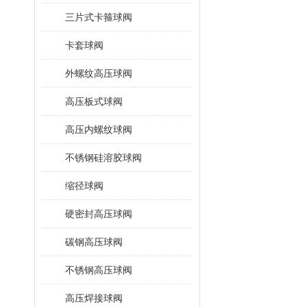
三片式卡箍球阀
卡套球阀
外螺纹高压球阀
高压板式球阀
高压内螺纹球阀
不锈钢硅溶胶球阀
缩径球阀
硬密封高压球阀
碳钢高压球阀
不锈钢高压球阀
高压焊接球阀