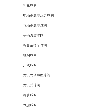
衬氟球阀
电动高真空压力球阀
气动高真空球阀
手动真空球阀
铝合金槽车球阀
锻钢球阀
广式球阀
对夹气动薄型球阀
对夹式球阀
弹簧球阀
气源球阀