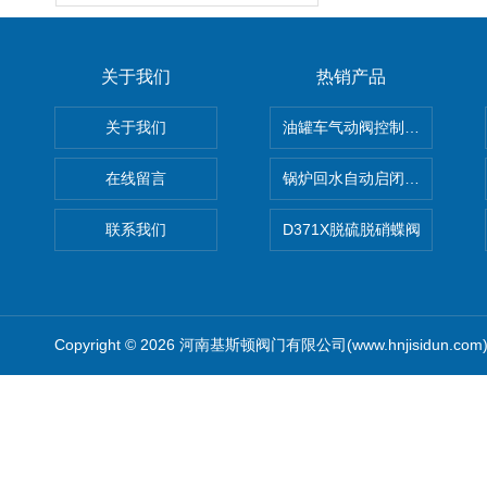
关于我们
热销产品
关于我们
油罐车气动阀控制气动组合开关
在线留言
锅炉回水自动启闭阀KTH41X
联系我们
D371X脱硫脱硝蝶阀
Copyright © 2026 河南基斯顿阀门有限公司(www.hnjisidun.co