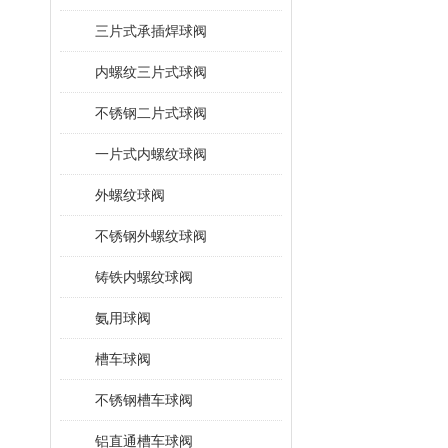
三片式承插焊球阀
内螺纹三片式球阀
不锈钢二片式球阀
一片式内螺纹球阀
外螺纹球阀
不锈钢外螺纹球阀
铸铁内螺纹球阀
氨用球阀
槽车球阀
不锈钢槽车球阀
铝直通槽车球阀