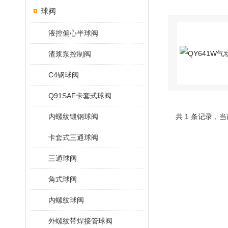
球阀
液控偏心半球阀
渣浆泵控制阀
C4钢球阀
Q91SAF卡套式球阀
内螺纹锻钢球阀
共 1 条记录，当
卡套式三通球阀
三通球阀
角式球阀
内螺纹球阀
外螺纹带焊接管球阀