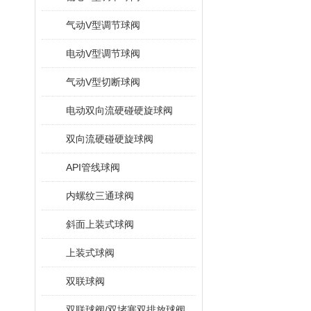
气动V型调节球阀
电动V型调节球阀
气动V型切断球阀
电动双向流硬碰硬旋球阀
双向流硬碰硬旋球阀
API管线球阀
内螺纹三通球阀
斜面上装式球阀
上装式球阀
双联球阀
双联球阀/双堵塞双排放球阀