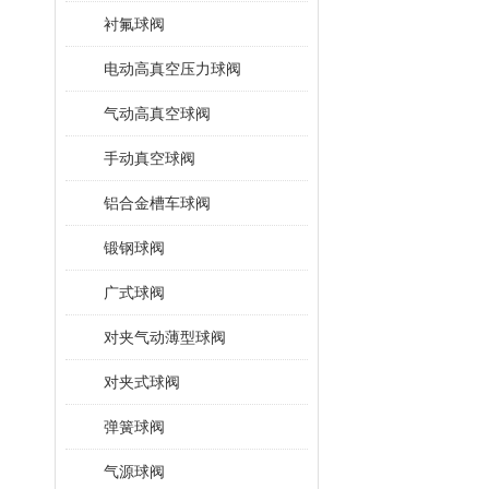
衬氟球阀
电动高真空压力球阀
气动高真空球阀
手动真空球阀
铝合金槽车球阀
锻钢球阀
广式球阀
对夹气动薄型球阀
对夹式球阀
弹簧球阀
气源球阀