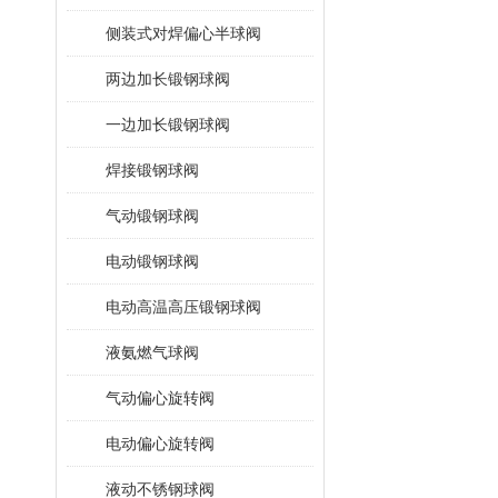
侧装式对焊偏心半球阀
两边加长锻钢球阀
一边加长锻钢球阀
焊接锻钢球阀
气动锻钢球阀
电动锻钢球阀
电动高温高压锻钢球阀
液氨燃气球阀
气动偏心旋转阀
电动偏心旋转阀
液动不锈钢球阀