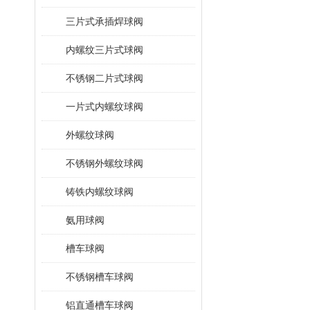
三片式承插焊球阀
内螺纹三片式球阀
不锈钢二片式球阀
一片式内螺纹球阀
外螺纹球阀
不锈钢外螺纹球阀
铸铁内螺纹球阀
氨用球阀
槽车球阀
不锈钢槽车球阀
铝直通槽车球阀