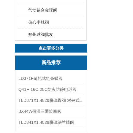
气动铝合金球阀
偏心半球阀
郑州球阀批发
点击更多分类
新品推荐
LD371F链轮式链条蝶阀
Q41F-16C-25C防火防静电球阀
TLD371X1.4529脱硫蝶阀 对夹式蝶阀
BX44W保温三通旋塞阀
TLD341X1.4529脱硫法兰蝶阀