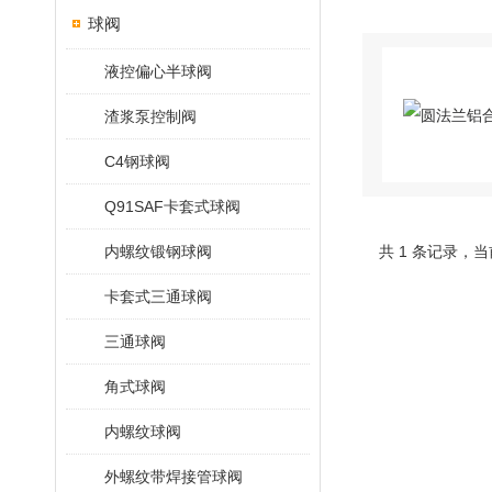
球阀
液控偏心半球阀
渣浆泵控制阀
C4钢球阀
Q91SAF卡套式球阀
内螺纹锻钢球阀
共 1 条记录，当
卡套式三通球阀
三通球阀
角式球阀
内螺纹球阀
外螺纹带焊接管球阀