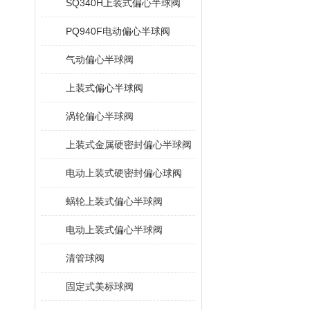
SQ340H上装式偏心半球阀
PQ940F电动偏心半球阀
气动偏心半球阀
上装式偏心半球阀
涡轮偏心半球阀
上装式金属硬密封偏心半球阀
电动上装式硬密封偏心球阀
蜗轮上装式偏心半球阀
电动上装式偏心半球阀
清管球阀
固定式美标球阀