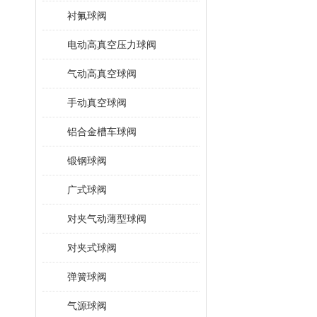
衬氟球阀
电动高真空压力球阀
气动高真空球阀
手动真空球阀
铝合金槽车球阀
锻钢球阀
广式球阀
对夹气动薄型球阀
对夹式球阀
弹簧球阀
气源球阀