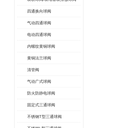
四通换向球阀
气动四通球阀
电动四通球阀
内螺纹黄铜球阀
黄铜法兰球阀
清管阀
气动广式球阀
防火防静电球阀
固定式三通球阀
不锈钢T型三通球阀