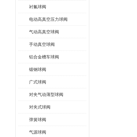
衬氟球阀
电动高真空压力球阀
气动高真空球阀
手动真空球阀
铝合金槽车球阀
锻钢球阀
广式球阀
对夹气动薄型球阀
对夹式球阀
弹簧球阀
气源球阀