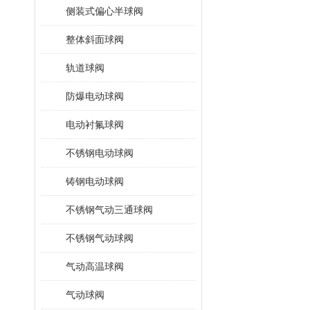
侧装式偏心半球阀
整体斜面球阀
轨道球阀
防爆电动球阀
电动衬氟球阀
不锈钢电动球阀
铸钢电动球阀
不锈钢气动三通球阀
不锈钢气动球阀
气动高温球阀
气动球阀