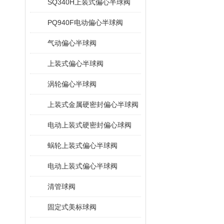
SQ340H上装式偏心半球阀
PQ940F电动偏心半球阀
气动偏心半球阀
上装式偏心半球阀
涡轮偏心半球阀
上装式金属硬密封偏心半球阀
电动上装式硬密封偏心球阀
蜗轮上装式偏心半球阀
电动上装式偏心半球阀
清管球阀
固定式美标球阀