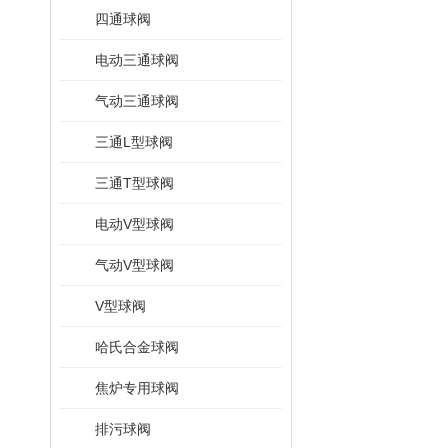
四通球阀
电动三通球阀
气动三通球阀
三通L型球阀
三通T型球阀
电动V型球阀
气动V型球阀
V型球阀
哈氏合金球阀
焦炉专用球阀
排污球阀