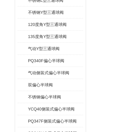
不锈钢L型三通球阀
不锈钢Y型三通球阀
120度角Y型三通球阀
135度角Y型三通球阀
气动Y型三通球阀
PQ340F偏心半球阀
气动侧装式偏心半球阀
双偏心半球阀
不锈钢偏心半球阀
YCQ40侧装式偏心半球阀
PQ347F侧装式偏心半球阀