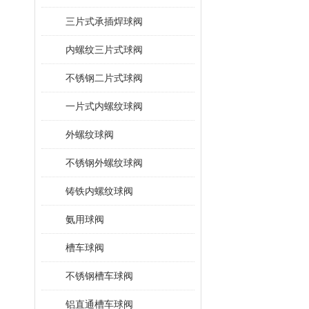
三片式承插焊球阀
内螺纹三片式球阀
不锈钢二片式球阀
一片式内螺纹球阀
外螺纹球阀
不锈钢外螺纹球阀
铸铁内螺纹球阀
氨用球阀
槽车球阀
不锈钢槽车球阀
铝直通槽车球阀