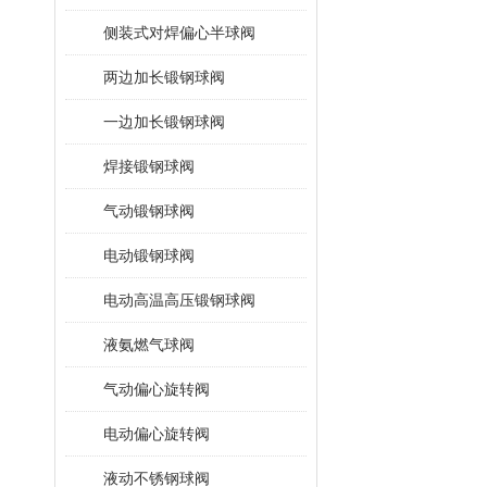
侧装式对焊偏心半球阀
两边加长锻钢球阀
一边加长锻钢球阀
焊接锻钢球阀
气动锻钢球阀
电动锻钢球阀
电动高温高压锻钢球阀
液氨燃气球阀
气动偏心旋转阀
电动偏心旋转阀
液动不锈钢球阀