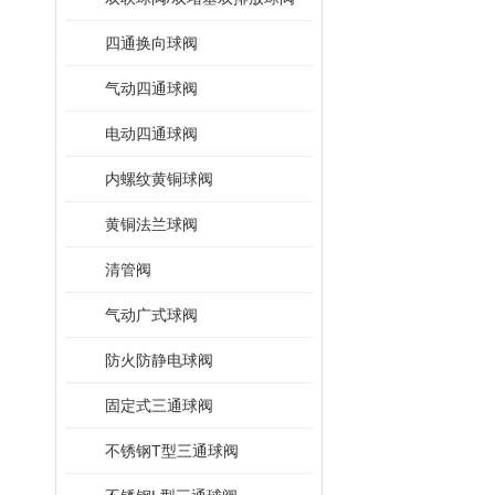
四通换向球阀
气动四通球阀
电动四通球阀
内螺纹黄铜球阀
黄铜法兰球阀
清管阀
气动广式球阀
防火防静电球阀
固定式三通球阀
不锈钢T型三通球阀