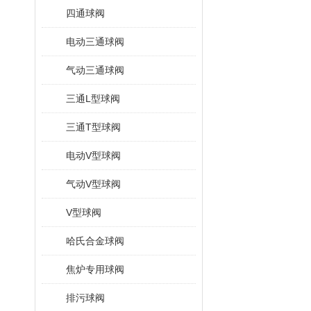
四通球阀
电动三通球阀
气动三通球阀
三通L型球阀
三通T型球阀
电动V型球阀
气动V型球阀
V型球阀
哈氏合金球阀
焦炉专用球阀
排污球阀