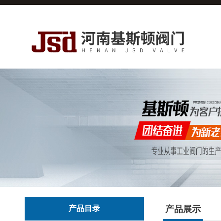
产品目录
产品展示