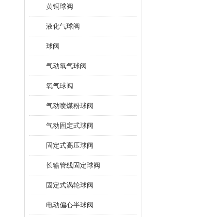
黄铜球阀
液化气球阀
球阀
气动氧气球阀
氧气球阀
气动喷煤粉球阀
气动固定式球阀
固定式高压球阀
长输管线固定球阀
固定式涡轮球阀
电动偏心半球阀