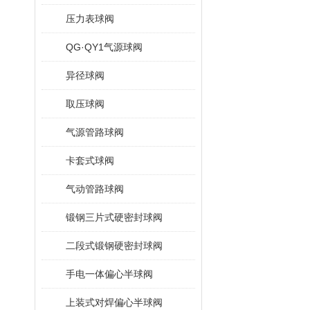
压力表球阀
QG·QY1气源球阀
异径球阀
取压球阀
气源管路球阀
卡套式球阀
气动管路球阀
锻钢三片式硬密封球阀
二段式锻钢硬密封球阀
手电一体偏心半球阀
上装式对焊偏心半球阀