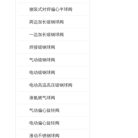
侧装式对焊偏心半球阀
两边加长锻钢球阀
一边加长锻钢球阀
焊接锻钢球阀
气动锻钢球阀
电动锻钢球阀
电动高温高压锻钢球阀
液氨燃气球阀
气动偏心旋转阀
电动偏心旋转阀
液动不锈钢球阀