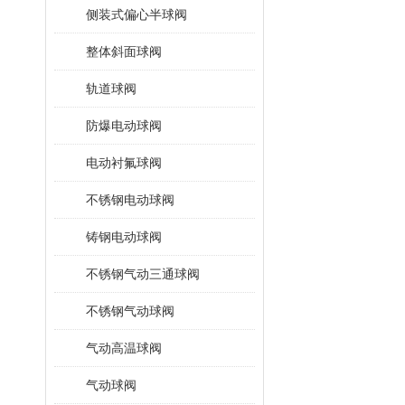
侧装式偏心半球阀
整体斜面球阀
轨道球阀
防爆电动球阀
电动衬氟球阀
不锈钢电动球阀
铸钢电动球阀
不锈钢气动三通球阀
不锈钢气动球阀
气动高温球阀
气动球阀