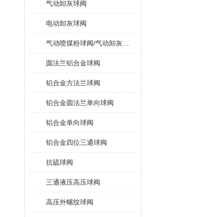
气动卸灰球阀
电动卸灰球阀
气动喷煤粉球阀/气动卸灰球阀
圆法兰铝合金球阀
铝合金方法兰球阀
铝合金圆法兰单向球阀
铝合金单向球阀
铝合金四位三通球阀
抗硫球阀
三通液压高压球阀
高压外螺纹球阀