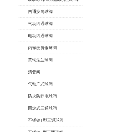
四通换向球阀
气动四通球阀
电动四通球阀
内螺纹黄铜球阀
黄铜法兰球阀
清管阀
气动广式球阀
防火防静电球阀
固定式三通球阀
不锈钢T型三通球阀