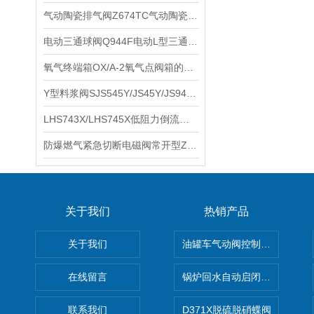
气动陶瓷排气阀Z674TC气动陶瓷双闸板阀气动仓泵进出料阀平衡阀的特点
电动三通球阀Q944F电动L型三通切换球阀技术参数和性能特点
氧气终端箱OX/A-2氧气点阀箱的结构特点和使用注意事项
Y型料浆阀SJS545Y/JS45Y/JS945Y结构特点
LHS743X/LHS745X低阻力倒流防止器的功能特点
防爆燃气紧急切断电磁阀常开型ZCRB紧急切断阀的工作原理
关于我们
热销产品
关于我们
油罐车气动阀控制气动组合开关
在线留言
锅炉回水自动启闭阀KTH41X
联系我们
D371X脱硫脱硝蝶阀