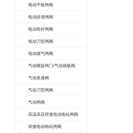
电动平板闸阀
电动排渣闸阀
电动暗杆闸阀
电动刀型闸阀
电动煤气闸阀
气动螺旋闸门/气动插板阀
气动浆液阀
气动刀型闸阀
气动闸阀
高温高压焊接电动电站闸阀
焊接电动电站闸阀