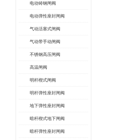
电动铸钢闸阀
电动弹性座封闸阀
气动活塞式闸阀
气动带手动闸阀
不锈钢高压闸阀
高温闸阀
明杆楔式闸阀
明杆弹性座封闸阀
地下弹性座封闸阀
暗杆楔式地下闸阀
暗杆弹性座封闸阀