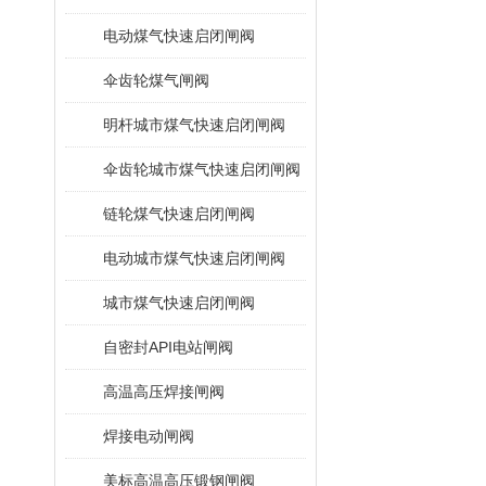
电动煤气快速启闭闸阀
伞齿轮煤气闸阀
明杆城市煤气快速启闭闸阀
伞齿轮城市煤气快速启闭闸阀
链轮煤气快速启闭闸阀
电动城市煤气快速启闭闸阀
城市煤气快速启闭闸阀
自密封API电站闸阀
高温高压焊接闸阀
焊接电动闸阀
美标高温高压锻钢闸阀