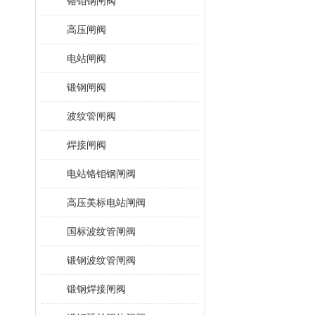
铬钼钢闸阀
高压闸阀
电站闸阀
锻钢闸阀
波纹管闸阀
焊接闸阀
电站铬钼钢闸阀
高压美标电站闸阀
国标波纹管闸阀
锻钢波纹管闸阀
锻钢焊接闸阀