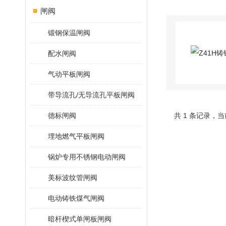
闸阀
锻钢保温闸阀
配水闸阀
气动平板闸阀
带导流孔/无导流孔平板闸阀
德标闸阀
共 1 条记录，当
埋地燃气平板闸阀
锅炉专用不锈钢电动闸阀
美标波纹管闸阀
电动铸铁煤气闸阀
暗杆楔式单闸板闸阀