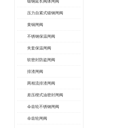
锻钢延长阀体闸阀
压力自紧式锻钢闸阀
黄铜闸阀
不锈钢保温闸阀
夹套保温闸阀
软密封防盗闸阀
排渣闸阀
两相流排渣闸阀
差压楔式油密封闸阀
伞齿轮不锈钢闸阀
伞齿轮闸阀