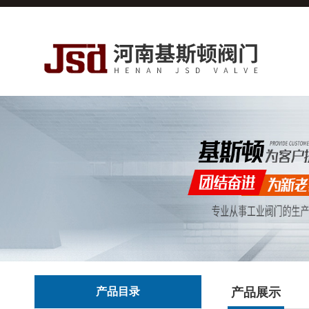
产品目录
产品展示