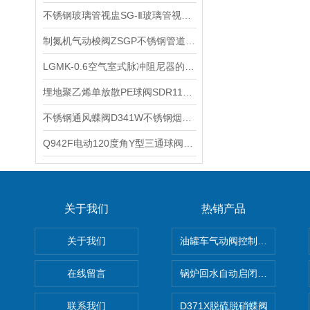
不锈钢玻璃管视盅SG-Ⅱ玻璃管视镜视盅安装使用注意事项
制氮机气动梭阀ZSGP不锈钢管道式气动阀的技术性能特点
LGMK-0.6空气室式脉冲阻尼器的工作原理
埋地聚乙烯单放散PE球阀SDR11直埋式燃气PE单放散球阀性能规范
不锈钢通风蝶阀D341W不锈钢烟尘气蝶阀主要技术参数和结构特点
Q942F电动120度角Y型三通球阀Q942H电动Y型三通球阀的特点
关于我们
热销产品
关于我们
油罐车气动阀控制气动组合开关
在线留言
锅炉回水自动启闭阀KTH41X
联系我们
D371X脱硫脱硝蝶阀