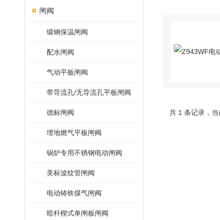
闸阀
锻钢保温闸阀
配水闸阀
气动平板闸阀
带导流孔/无导流孔平板闸阀
德标闸阀
共 1 条记录，当
埋地燃气平板闸阀
锅炉专用不锈钢电动闸阀
美标波纹管闸阀
电动铸铁煤气闸阀
暗杆楔式单闸板闸阀