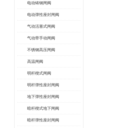
电动铸钢闸阀
电动弹性座封闸阀
气动活塞式闸阀
气动带手动闸阀
不锈钢高压闸阀
高温闸阀
明杆楔式闸阀
明杆弹性座封闸阀
地下弹性座封闸阀
暗杆楔式地下闸阀
暗杆弹性座封闸阀