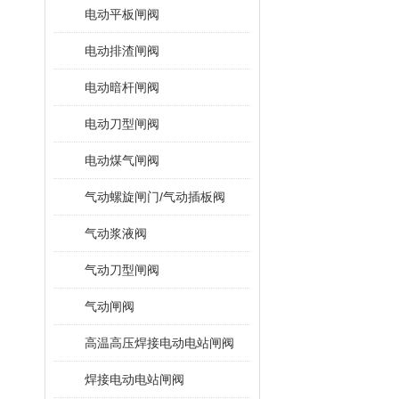
电动平板闸阀
电动排渣闸阀
电动暗杆闸阀
电动刀型闸阀
电动煤气闸阀
气动螺旋闸门/气动插板阀
气动浆液阀
气动刀型闸阀
气动闸阀
高温高压焊接电动电站闸阀
焊接电动电站闸阀