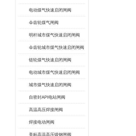
电动煤气快速启闭闸阀
伞齿轮煤气闸阀
明杆城市煤气快速启闭闸阀
伞齿轮城市煤气快速启闭闸阀
链轮煤气快速启闭闸阀
电动城市煤气快速启闭闸阀
城市煤气快速启闭闸阀
自密封API电站闸阀
高温高压焊接闸阀
焊接电动闸阀
美标高温高压锻钢闸阀