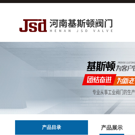
产品目录
产品展示