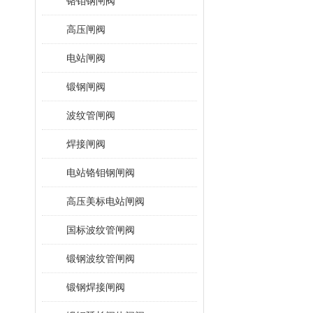
铬钼钢闸阀
高压闸阀
电站闸阀
锻钢闸阀
波纹管闸阀
焊接闸阀
电站铬钼钢闸阀
高压美标电站闸阀
国标波纹管闸阀
锻钢波纹管闸阀
锻钢焊接闸阀