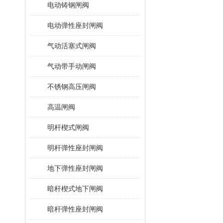
电动铸钢闸阀
电动弹性座封闸阀
气动活塞式闸阀
气动带手动闸阀
不锈钢高压闸阀
高温闸阀
明杆楔式闸阀
明杆弹性座封闸阀
地下弹性座封闸阀
暗杆楔式地下闸阀
暗杆弹性座封闸阀