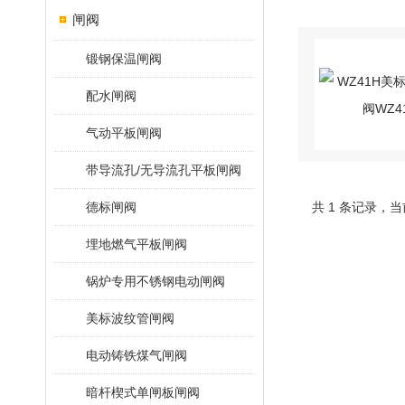
闸阀
锻钢保温闸阀
配水闸阀
气动平板闸阀
带导流孔/无导流孔平板闸阀
德标闸阀
共 1 条记录，当
埋地燃气平板闸阀
锅炉专用不锈钢电动闸阀
美标波纹管闸阀
电动铸铁煤气闸阀
暗杆楔式单闸板闸阀