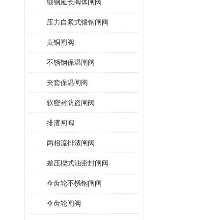
锻钢延长阀体闸阀
压力自紧式锻钢闸阀
黄铜闸阀
不锈钢保温闸阀
夹套保温闸阀
软密封防盗闸阀
排渣闸阀
两相流排渣闸阀
差压楔式油密封闸阀
伞齿轮不锈钢闸阀
伞齿轮闸阀