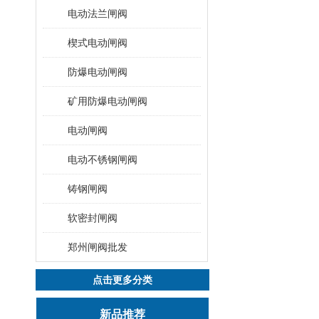
电动法兰闸阀
楔式电动闸阀
防爆电动闸阀
矿用防爆电动闸阀
电动闸阀
电动不锈钢闸阀
铸钢闸阀
软密封闸阀
郑州闸阀批发
点击更多分类
新品推荐