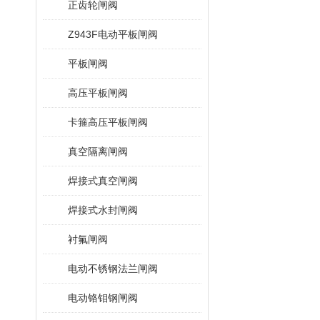
正齿轮闸阀
Z943F电动平板闸阀
平板闸阀
高压平板闸阀
卡箍高压平板闸阀
真空隔离闸阀
焊接式真空闸阀
焊接式水封闸阀
衬氟闸阀
电动不锈钢法兰闸阀
电动铬钼钢闸阀