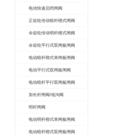
电动快速启闭闸阀
正齿轮传动暗杆楔式闸阀
伞齿轮传动明杆楔式闸阀
伞齿轮平行式双闸板闸阀
电动暗杆楔式单闸板闸阀
电动平行式双闸板闸阀
电动暗杆平行双闸板闸阀
加长杆闸阀/地沟阀
明杆闸阀
电动明杆楔式单闸板闸阀
电动暗杆楔式双闸板闸阀