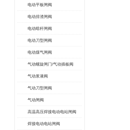
电动平板闸阀
电动排渣闸阀
电动暗杆闸阀
电动刀型闸阀
电动煤气闸阀
气动螺旋闸门/气动插板阀
气动浆液阀
气动刀型闸阀
气动闸阀
高温高压焊接电动电站闸阀
焊接电动电站闸阀