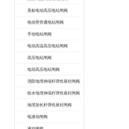
美标电动高压电站闸阀
电动带旁通电站闸阀
手动电站闸阀
电动高温高压电站闸阀
高压电站闸阀
电动高压电站闸阀
消防地埋伸缩杆弹性座封闸阀
给水地埋伸缩杆弹性座封闸阀
地埋加长杆弹性座封闸阀
电液动闸阀
液动闸阀