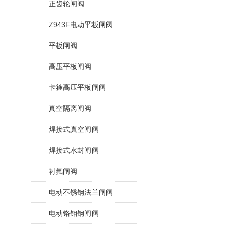
正齿轮闸阀
Z943F电动平板闸阀
平板闸阀
高压平板闸阀
卡箍高压平板闸阀
真空隔离闸阀
焊接式真空闸阀
焊接式水封闸阀
衬氟闸阀
电动不锈钢法兰闸阀
电动铬钼钢闸阀