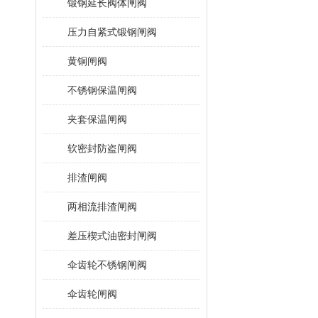
锻钢延长阀体闸阀
压力自紧式锻钢闸阀
黄铜闸阀
不锈钢保温闸阀
夹套保温闸阀
软密封防盗闸阀
排渣闸阀
两相流排渣闸阀
差压楔式油密封闸阀
伞齿轮不锈钢闸阀
伞齿轮闸阀