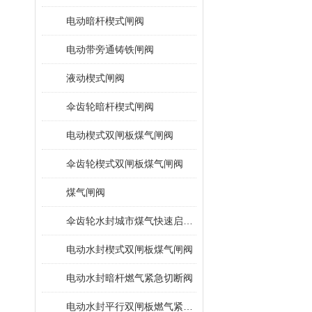
电动暗杆楔式闸阀
电动带旁通铸铁闸阀
液动楔式闸阀
伞齿轮暗杆楔式闸阀
电动楔式双闸板煤气闸阀
伞齿轮楔式双闸板煤气闸阀
煤气闸阀
伞齿轮水封城市煤气快速启闭闸阀
电动水封楔式双闸板煤气闸阀
电动水封暗杆燃气紧急切断阀
电动水封平行双闸板燃气紧急切断阀