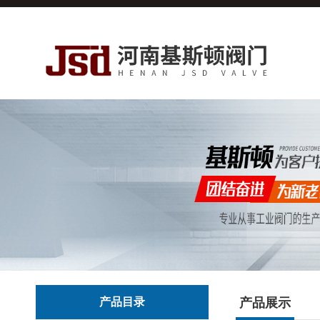
产品目录
产品展示