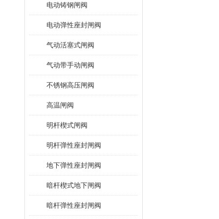
电动铸钢闸阀
电动弹性座封闸阀
气动活塞式闸阀
气动带手动闸阀
不锈钢高压闸阀
高温闸阀
明杆楔式闸阀
明杆弹性座封闸阀
地下弹性座封闸阀
暗杆楔式地下闸阀
暗杆弹性座封闸阀