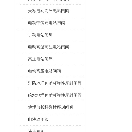
美标电动高压电站闸阀
电动带旁通电站闸阀
手动电站闸阀
电动高温高压电站闸阀
高压电站闸阀
电动高压电站闸阀
消防地埋伸缩杆弹性座封闸阀
给水地埋伸缩杆弹性座封闸阀
地埋加长杆弹性座封闸阀
电液动闸阀
液动闸阀