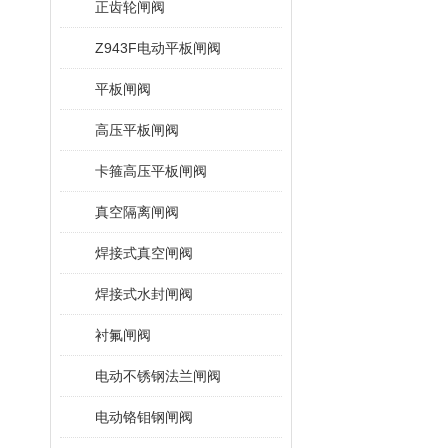
正齿轮闸阀
Z943F电动平板闸阀
平板闸阀
高压平板闸阀
卡箍高压平板闸阀
真空隔离闸阀
焊接式真空闸阀
焊接式水封闸阀
衬氟闸阀
电动不锈钢法兰闸阀
电动铬钼钢闸阀