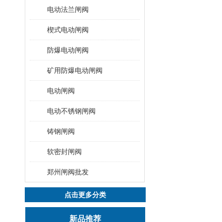
电动法兰闸阀
楔式电动闸阀
防爆电动闸阀
矿用防爆电动闸阀
电动闸阀
电动不锈钢闸阀
铸钢闸阀
软密封闸阀
郑州闸阀批发
点击更多分类
新品推荐