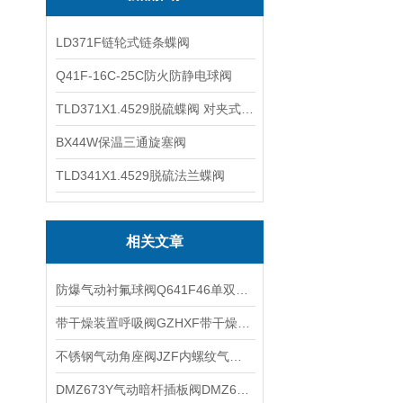
LD371F链轮式链条蝶阀
Q41F-16C-25C防火防静电球阀
TLD371X1.4529脱硫蝶阀 对夹式蝶阀
BX44W保温三通旋塞阀
TLD341X1.4529脱硫法兰蝶阀
相关文章
防爆气动衬氟球阀Q641F46单双作用气动衬氟O型切断球阀的技术参数
带干燥装置呼吸阀GZHXF带干燥器快装卡箍阻火呼吸阀的作用原理
不锈钢气动角座阀JZF内螺纹气动角座阀Y型气动角座阀的工作原理
DMZ673Y气动暗杆插板阀DMZ673H-10C气动暗杆刀型闸阀产品特点