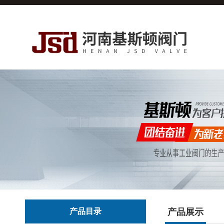
产品目录
产品展示