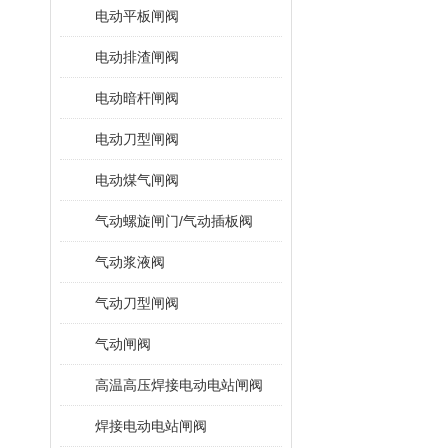
电动平板闸阀
电动排渣闸阀
电动暗杆闸阀
电动刀型闸阀
电动煤气闸阀
气动螺旋闸门/气动插板阀
气动浆液阀
气动刀型闸阀
气动闸阀
高温高压焊接电动电站闸阀
焊接电动电站闸阀