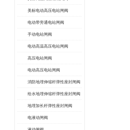
美标电动高压电站闸阀
电动带旁通电站闸阀
手动电站闸阀
电动高温高压电站闸阀
高压电站闸阀
电动高压电站闸阀
消防地埋伸缩杆弹性座封闸阀
给水地埋伸缩杆弹性座封闸阀
地埋加长杆弹性座封闸阀
电液动闸阀
液动闸阀