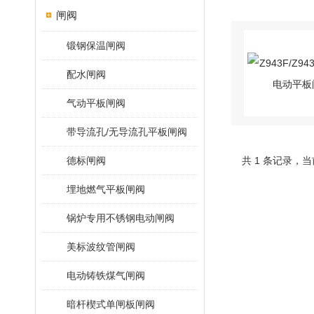
闸阀
锻钢保温闸阀
配水闸阀
气动平板闸阀
带导流孔/无导流孔平板闸阀
德标闸阀
共 1 条记录，当
埋地燃气平板闸阀
锅炉专用不锈钢电动闸阀
美标波纹管闸阀
电动铸铁煤气闸阀
暗杆楔式单闸板闸阀