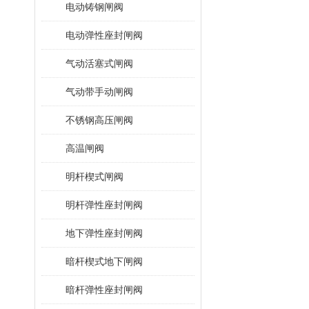
电动铸钢闸阀
电动弹性座封闸阀
气动活塞式闸阀
气动带手动闸阀
不锈钢高压闸阀
高温闸阀
明杆楔式闸阀
明杆弹性座封闸阀
地下弹性座封闸阀
暗杆楔式地下闸阀
暗杆弹性座封闸阀