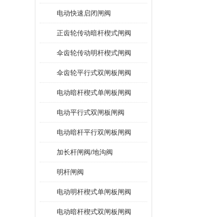
电动快速启闭闸阀
正齿轮传动暗杆楔式闸阀
伞齿轮传动明杆楔式闸阀
伞齿轮平行式双闸板闸阀
电动暗杆楔式单闸板闸阀
电动平行式双闸板闸阀
电动暗杆平行双闸板闸阀
加长杆闸阀/地沟阀
明杆闸阀
电动明杆楔式单闸板闸阀
电动暗杆楔式双闸板闸阀