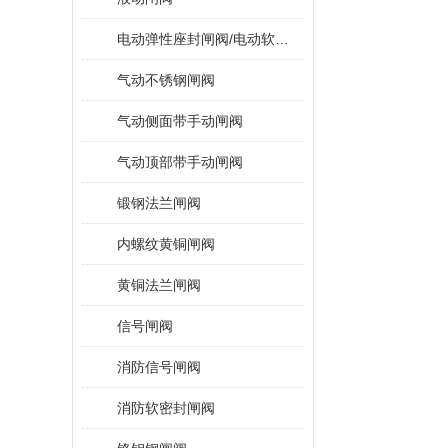
电动弹性座封闸阀/电动软密封闸阀
气动不锈钢闸阀
气动侧面带手动闸阀
气动顶部带手动闸阀
锻钢法兰闸阀
内螺纹黄铜闸阀
黄铜法兰闸阀
信号闸阀
消防信号闸阀
消防软密封闸阀