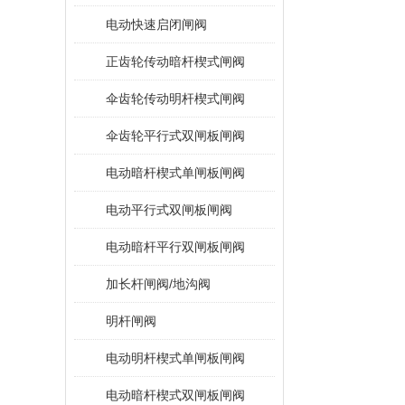
电动快速启闭闸阀
正齿轮传动暗杆楔式闸阀
伞齿轮传动明杆楔式闸阀
伞齿轮平行式双闸板闸阀
电动暗杆楔式单闸板闸阀
电动平行式双闸板闸阀
电动暗杆平行双闸板闸阀
加长杆闸阀/地沟阀
明杆闸阀
电动明杆楔式单闸板闸阀
电动暗杆楔式双闸板闸阀