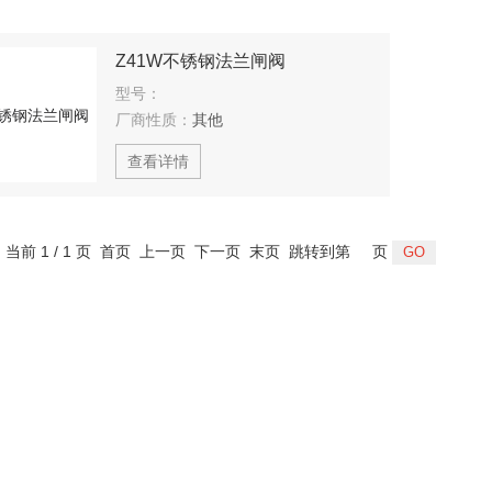
Z41W不锈钢法兰闸阀
型号：
厂商性质：
其他
查看详情
，当前 1 / 1 页 首页 上一页 下一页 末页 跳转到第
页