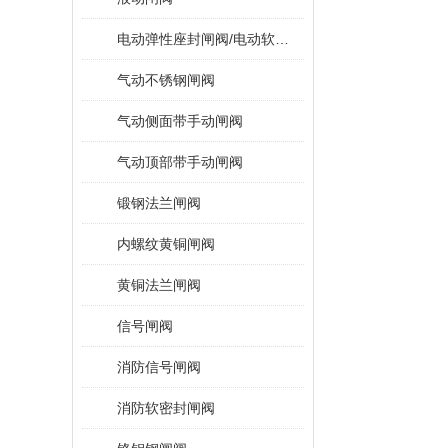
电动弹性座封闸阀/电动软密封闸阀
气动不锈钢闸阀
气动侧面带手动闸阀
气动顶部带手动闸阀
锻钢法兰闸阀
内螺纹黄铜闸阀
黄铜法兰闸阀
信号闸阀
消防信号闸阀
消防软密封闸阀