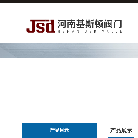
产品目录
产品展示