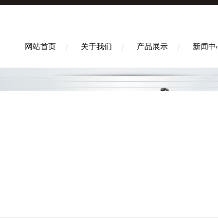
网站首页
关于我们
产品展示
新闻中