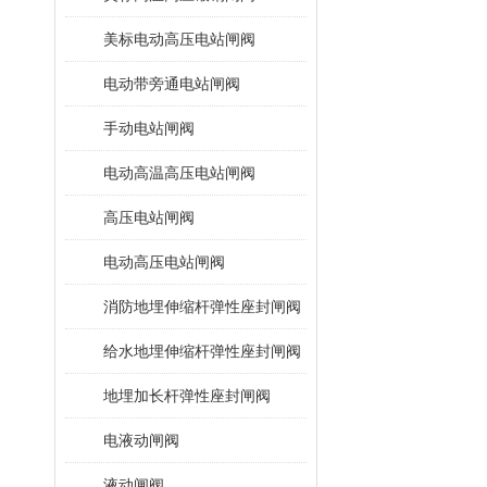
美标电动高压电站闸阀
电动带旁通电站闸阀
手动电站闸阀
电动高温高压电站闸阀
高压电站闸阀
电动高压电站闸阀
消防地埋伸缩杆弹性座封闸阀
给水地埋伸缩杆弹性座封闸阀
地埋加长杆弹性座封闸阀
电液动闸阀
液动闸阀