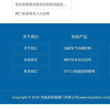
坚持创新驱动激发转型新动能是阀门企业的发展趋势
阀门发展将呈六大趋势
关于我们
热销产品
关于我们
油罐车气动阀控制气动组合开关
在线留言
锅炉回水自动启闭阀KTH41X
联系我们
D371X脱硫脱硝蝶阀
Copyright © 2026 河南基斯顿阀门有限公司(www.hnjisidun.co