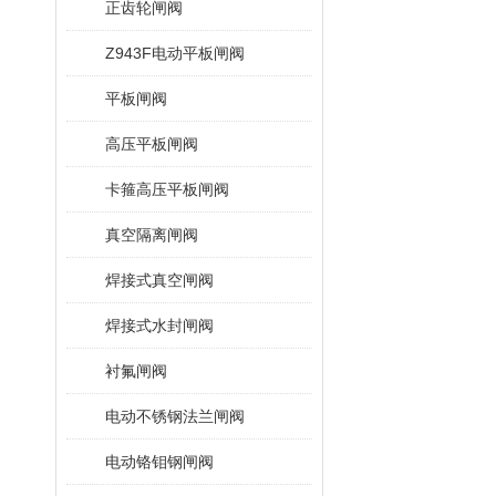
正齿轮闸阀
Z943F电动平板闸阀
平板闸阀
高压平板闸阀
卡箍高压平板闸阀
真空隔离闸阀
焊接式真空闸阀
焊接式水封闸阀
衬氟闸阀
电动不锈钢法兰闸阀
电动铬钼钢闸阀