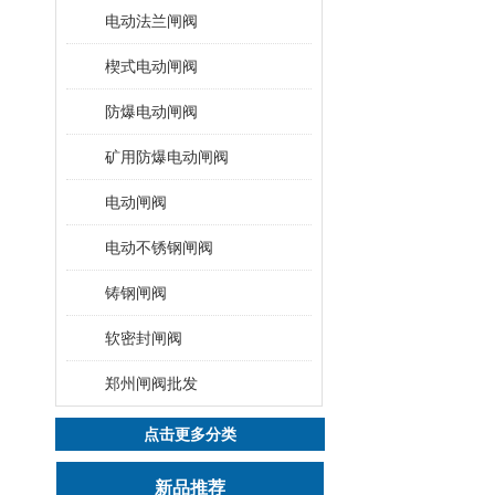
电动法兰闸阀
楔式电动闸阀
防爆电动闸阀
矿用防爆电动闸阀
电动闸阀
电动不锈钢闸阀
铸钢闸阀
软密封闸阀
郑州闸阀批发
点击更多分类
新品推荐