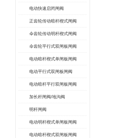
电动快速启闭闸阀
正齿轮传动暗杆楔式闸阀
伞齿轮传动明杆楔式闸阀
伞齿轮平行式双闸板闸阀
电动暗杆楔式单闸板闸阀
电动平行式双闸板闸阀
电动暗杆平行双闸板闸阀
加长杆闸阀/地沟阀
明杆闸阀
电动明杆楔式单闸板闸阀
电动暗杆楔式双闸板闸阀