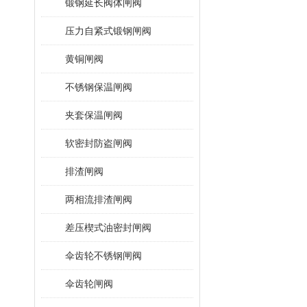
锻钢延长阀体闸阀
压力自紧式锻钢闸阀
黄铜闸阀
不锈钢保温闸阀
夹套保温闸阀
软密封防盗闸阀
排渣闸阀
两相流排渣闸阀
差压楔式油密封闸阀
伞齿轮不锈钢闸阀
伞齿轮闸阀