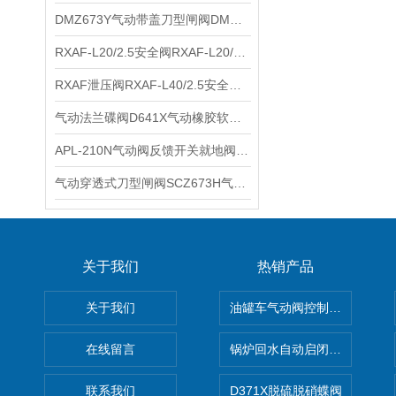
DMZ673Y气动带盖刀型闸阀DMZ673H-10C的连接尺寸
RXAF-L20/2.5安全阀RXAF-L20/1.0泄压阀不锈钢溢流阀的性能特点
RXAF泄压阀RXAF-L40/2.5安全阀RXAF-S不锈钢释压阀的性能特点
气动法兰碟阀D641X气动橡胶软密封法兰蝶阀的性能特点
APL-210N气动阀反馈开关就地阀位指示器APL210N限位开关回讯器的技术参数
气动穿透式刀型闸阀SCZ673H气动穿透式插板阀气动贯穿式闸板阀优点
关于我们
热销产品
关于我们
油罐车气动阀控制气动组合开关
在线留言
锅炉回水自动启闭阀KTH41X
联系我们
D371X脱硫脱硝蝶阀