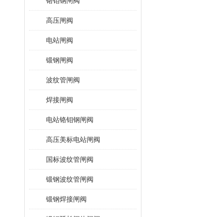
铬钼钢闸阀
高压闸阀
电站闸阀
锻钢闸阀
波纹管闸阀
焊接闸阀
电站铬钼钢闸阀
高压美标电站闸阀
国标波纹管闸阀
锻钢波纹管闸阀
锻钢焊接闸阀