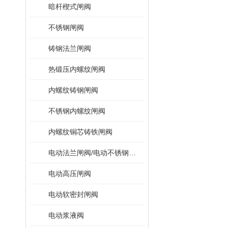
暗杆楔式闸阀
不锈钢闸阀
铸钢法兰闸阀
热锻压内螺纹闸阀
内螺纹铸钢闸阀
不锈钢内螺纹闸阀
内螺纹铜芯铸铁闸阀
电动法兰闸阀/电动不锈钢闸阀/电动楔式闸阀
电动高压闸阀
电动软密封闸阀
电动浆液阀