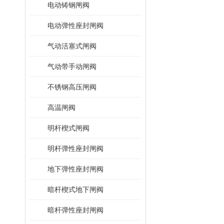
电动铸钢闸阀
电动弹性座封闸阀
气动活塞式闸阀
气动带手动闸阀
不锈钢高压闸阀
高温闸阀
明杆楔式闸阀
明杆弹性座封闸阀
地下弹性座封闸阀
暗杆楔式地下闸阀
暗杆弹性座封闸阀