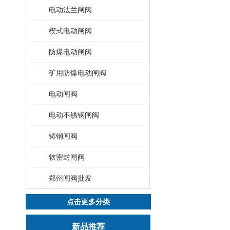
电动法兰闸阀
楔式电动闸阀
防爆电动闸阀
矿用防爆电动闸阀
电动闸阀
电动不锈钢闸阀
铸钢闸阀
软密封闸阀
郑州闸阀批发
点击更多分类
新品推荐