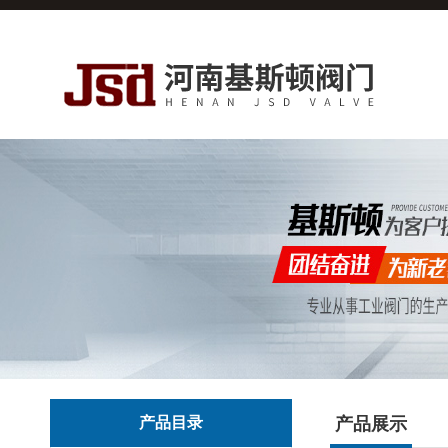
产品目录
产品展示