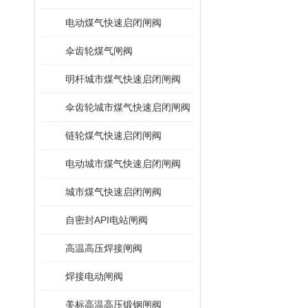
电动煤气快速启闭闸阀
伞齿轮煤气闸阀
明杆城市煤气快速启闭闸阀
伞齿轮城市煤气快速启闭闸阀
链轮煤气快速启闭闸阀
电动城市煤气快速启闭闸阀
城市煤气快速启闭闸阀
自密封API电站闸阀
高温高压焊接闸阀
焊接电动闸阀
美标高温高压锻钢闸阀