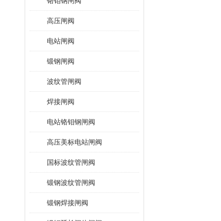
铬钼钢闸阀
高压闸阀
电站闸阀
锻钢闸阀
波纹管闸阀
焊接闸阀
电站铬钼钢闸阀
高压美标电站闸阀
国标波纹管闸阀
锻钢波纹管闸阀
锻钢焊接闸阀