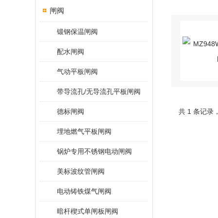
闸阀
锻钢保温闸阀
配水闸阀
气动平板闸阀
带导流孔/无导流孔平板闸阀
德标闸阀
共 1 条记录
埋地燃气平板闸阀
锅炉专用不锈钢电动闸阀
美标波纹管闸阀
电动铸铁煤气闸阀
暗杆楔式单闸板闸阀