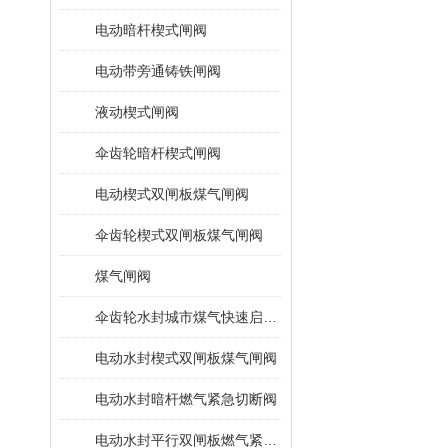
电动暗杆楔式闸阀
电动带旁通铸铁闸阀
液动楔式闸阀
伞齿轮暗杆楔式闸阀
电动楔式双闸板煤气闸阀
伞齿轮楔式双闸板煤气闸阀
煤气闸阀
伞齿轮水封城市煤气快速启闭闸阀
电动水封楔式双闸板煤气闸阀
电动水封暗杆燃气紧急切断阀
电动水封平行双闸板燃气紧急切断阀