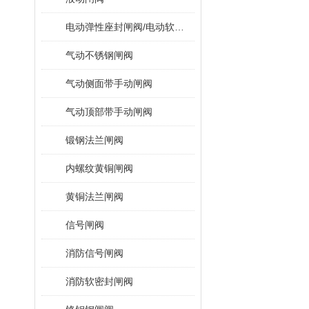
电动弹性座封闸阀/电动软密封闸阀
气动不锈钢闸阀
气动侧面带手动闸阀
气动顶部带手动闸阀
锻钢法兰闸阀
内螺纹黄铜闸阀
黄铜法兰闸阀
信号闸阀
消防信号闸阀
消防软密封闸阀