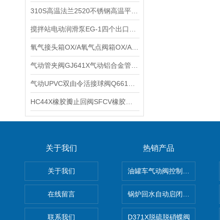
310S高温法兰2520不锈钢高温平焊法兰耐1000度高温法兰的特点
搅拌站电动润滑泵EG-1四个出口电动油脂泵电动黄油泵的性能特点
氧气接头箱OX/A氧气点阀箱OX/A-2氧气终端箱OX/B氧气站接线盒
气动管夹阀GJ641X气动铝合金管夹阀气动耐磨胶管阀的特点
气动UPVC双由令活接球阀Q661F-10U气动UPVC球阀的性能特点
HC44X橡胶瓣止回阀SFCV橡胶瓣式止回阀橡胶瓣静音止回阀技术参数
关于我们
热销产品
关于我们
油罐车气动阀控制气动组合开关
在线留言
锅炉回水自动启闭阀KTH41X
联系我们
D371X脱硫脱硝蝶阀