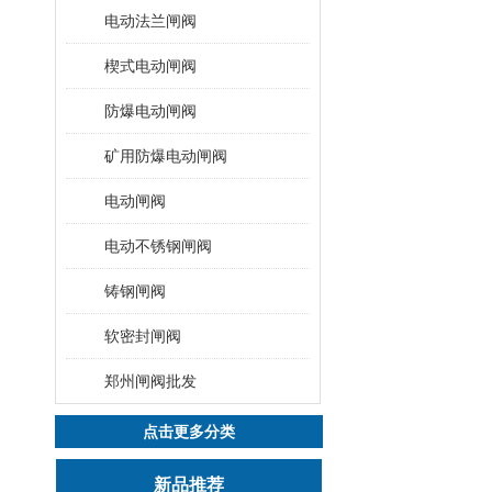
电动法兰闸阀
楔式电动闸阀
防爆电动闸阀
矿用防爆电动闸阀
电动闸阀
电动不锈钢闸阀
铸钢闸阀
软密封闸阀
郑州闸阀批发
点击更多分类
新品推荐