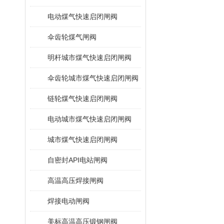
电动煤气快速启闭闸阀
伞齿轮煤气闸阀
明杆城市煤气快速启闭闸阀
伞齿轮城市煤气快速启闭闸阀
链轮煤气快速启闭闸阀
电动城市煤气快速启闭闸阀
城市煤气快速启闭闸阀
自密封API电站闸阀
高温高压焊接闸阀
焊接电动闸阀
美标高温高压锻钢闸阀