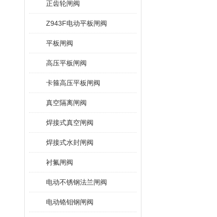
正齿轮闸阀
Z943F电动平板闸阀
平板闸阀
高压平板闸阀
卡箍高压平板闸阀
真空隔离闸阀
焊接式真空闸阀
焊接式水封闸阀
衬氟闸阀
电动不锈钢法兰闸阀
电动铬钼钢闸阀