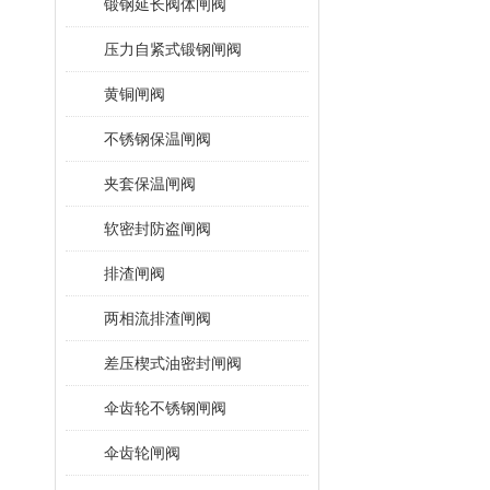
锻钢延长阀体闸阀
压力自紧式锻钢闸阀
黄铜闸阀
不锈钢保温闸阀
夹套保温闸阀
软密封防盗闸阀
排渣闸阀
两相流排渣闸阀
差压楔式油密封闸阀
伞齿轮不锈钢闸阀
伞齿轮闸阀