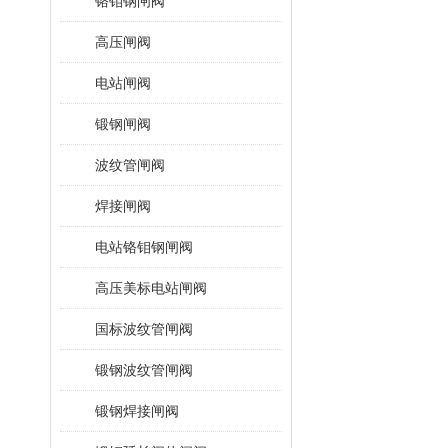
铬钼钢闸阀
高压闸阀
电站闸阀
锻钢闸阀
波纹管闸阀
焊接闸阀
电站铬钼钢闸阀
高压美标电站闸阀
国标波纹管闸阀
锻钢波纹管闸阀
锻钢焊接闸阀