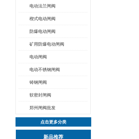
电动法兰闸阀
楔式电动闸阀
防爆电动闸阀
矿用防爆电动闸阀
电动闸阀
电动不锈钢闸阀
铸钢闸阀
软密封闸阀
郑州闸阀批发
点击更多分类
新品推荐