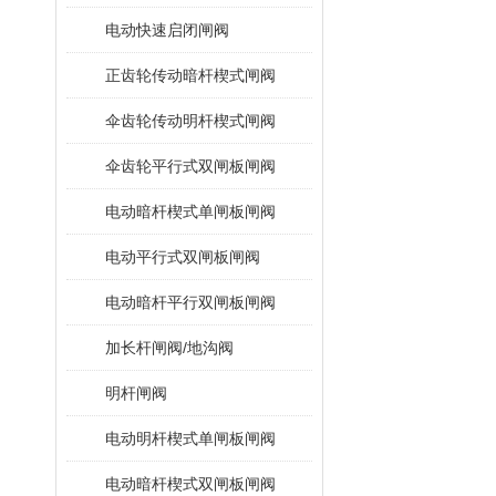
电动快速启闭闸阀
正齿轮传动暗杆楔式闸阀
伞齿轮传动明杆楔式闸阀
伞齿轮平行式双闸板闸阀
电动暗杆楔式单闸板闸阀
电动平行式双闸板闸阀
电动暗杆平行双闸板闸阀
加长杆闸阀/地沟阀
明杆闸阀
电动明杆楔式单闸板闸阀
电动暗杆楔式双闸板闸阀