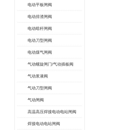
电动平板闸阀
电动排渣闸阀
电动暗杆闸阀
电动刀型闸阀
电动煤气闸阀
气动螺旋闸门/气动插板阀
气动浆液阀
气动刀型闸阀
气动闸阀
高温高压焊接电动电站闸阀
焊接电动电站闸阀