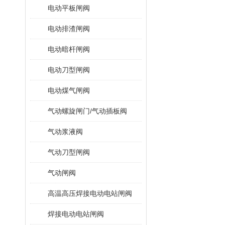
电动平板闸阀
电动排渣闸阀
电动暗杆闸阀
电动刀型闸阀
电动煤气闸阀
气动螺旋闸门/气动插板阀
气动浆液阀
气动刀型闸阀
气动闸阀
高温高压焊接电动电站闸阀
焊接电动电站闸阀