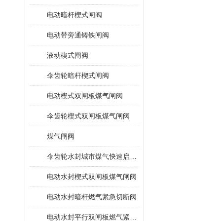
电动暗杆楔式闸阀
电动带旁通铸铁闸阀
液动楔式闸阀
伞齿轮暗杆楔式闸阀
电动楔式双闸板煤气闸阀
伞齿轮楔式双闸板煤气闸阀
煤气闸阀
伞齿轮水封城市煤气快速启闭闸阀
电动水封楔式双闸板煤气闸阀
电动水封暗杆燃气紧急切断阀
电动水封平行双闸板燃气紧急切断阀