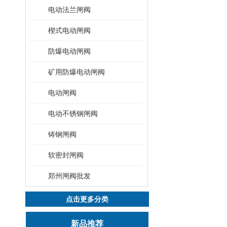
电动法兰闸阀
楔式电动闸阀
防爆电动闸阀
矿用防爆电动闸阀
电动闸阀
电动不锈钢闸阀
铸钢闸阀
软密封闸阀
郑州闸阀批发
点击更多分类
新品推荐