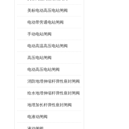
美标电动高压电站闸阀
电动带旁通电站闸阀
手动电站闸阀
电动高温高压电站闸阀
高压电站闸阀
电动高压电站闸阀
消防地埋伸缩杆弹性座封闸阀
给水地埋伸缩杆弹性座封闸阀
地埋加长杆弹性座封闸阀
电液动闸阀
液动闸阀