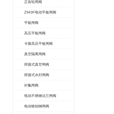
正齿轮闸阀
Z943F电动平板闸阀
平板闸阀
高压平板闸阀
卡箍高压平板闸阀
真空隔离闸阀
焊接式真空闸阀
焊接式水封闸阀
衬氟闸阀
电动不锈钢法兰闸阀
电动铬钼钢闸阀