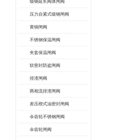
锻钢延长阀体闸阀
压力自紧式锻钢闸阀
黄铜闸阀
不锈钢保温闸阀
夹套保温闸阀
软密封防盗闸阀
排渣闸阀
两相流排渣闸阀
差压楔式油密封闸阀
伞齿轮不锈钢闸阀
伞齿轮闸阀