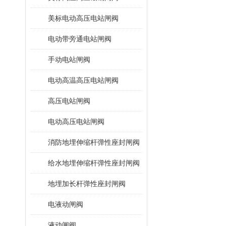
美标电动高压电站闸阀
电动带旁通电站闸阀
手动电站闸阀
电动高温高压电站闸阀
高压电站闸阀
电动高压电站闸阀
消防地埋伸缩杆弹性座封闸阀
给水地埋伸缩杆弹性座封闸阀
地埋加长杆弹性座封闸阀
电液动闸阀
液动闸阀