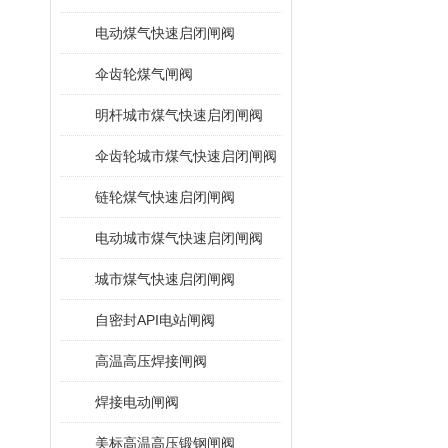
电动煤气快速启闭闸阀
伞齿轮煤气闸阀
明杆城市煤气快速启闭闸阀
伞齿轮城市煤气快速启闭闸阀
链轮煤气快速启闭闸阀
电动城市煤气快速启闭闸阀
城市煤气快速启闭闸阀
自密封API电站闸阀
高温高压焊接闸阀
焊接电动闸阀
美标高温高压锻钢闸阀