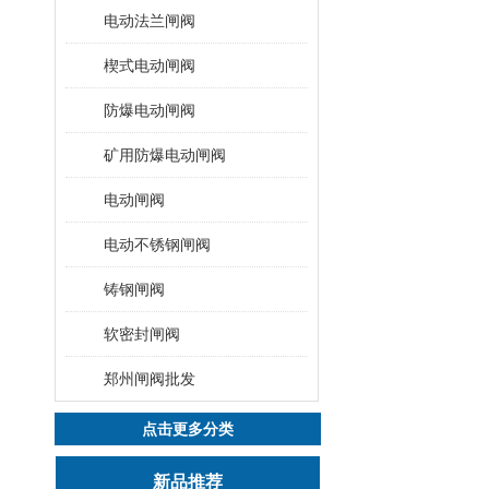
电动法兰闸阀
楔式电动闸阀
防爆电动闸阀
矿用防爆电动闸阀
电动闸阀
电动不锈钢闸阀
铸钢闸阀
软密封闸阀
郑州闸阀批发
点击更多分类
新品推荐