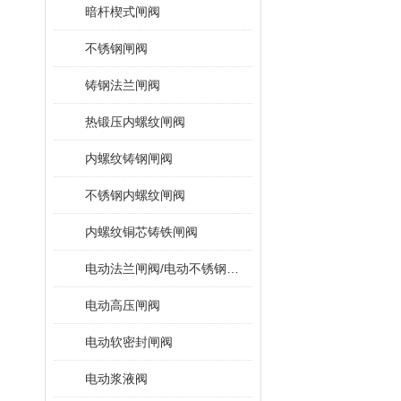
暗杆楔式闸阀
不锈钢闸阀
铸钢法兰闸阀
热锻压内螺纹闸阀
内螺纹铸钢闸阀
不锈钢内螺纹闸阀
内螺纹铜芯铸铁闸阀
电动法兰闸阀/电动不锈钢闸阀/电动楔式闸阀
电动高压闸阀
电动软密封闸阀
电动浆液阀