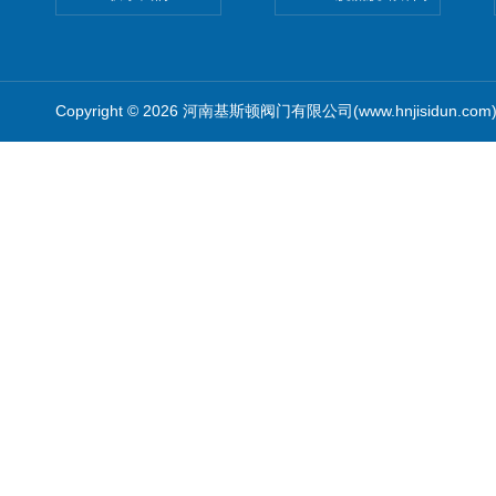
Copyright © 2026 河南基斯顿阀门有限公司(www.hnjisidun.co