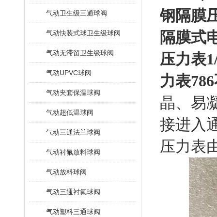
钢隔膜
气动卫生级三通球阀
隔膜式
气动快装式球卫生级球阀
气动无滞留卫生级球阀
压力表1
气动UPVC球阀
力表78
气动夹套保温球阀
晶、易
气动超低温球阀
接进入
气动三通法兰球阀
压力表
气动衬氟放料球阀
气动放料球阀
气动三通衬氟球阀
气动塑料三通球阀