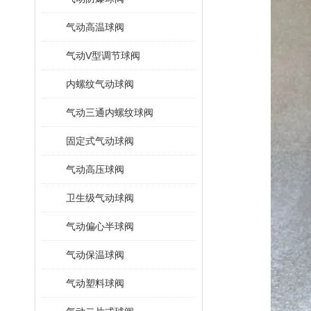
气动高温球阀
气动V型调节球阀
内螺纹气动球阀
气动三通内螺纹球阀
固定式气动球阀
气动高压球阀
卫生级气动球阀
气动偏心半球阀
气动保温球阀
气动塑料球阀