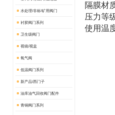
隔膜材质
水处理/非标/矿用阀门
压力等级：
衬胶阀门系列
使用温度：
卫生级阀门
视镜/视盅
氧气阀
低温阀门系列
新产品/西门子
油库油气回收阀门配件
青铜阀门系列