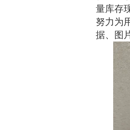
量库存
努力为
据、图