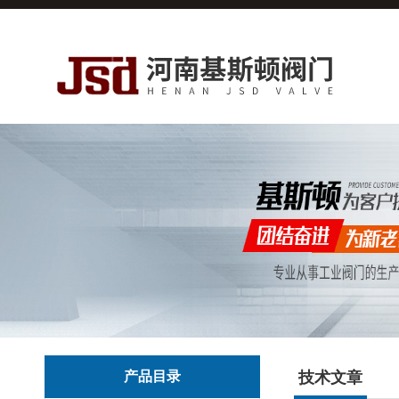
产品目录
技术文章