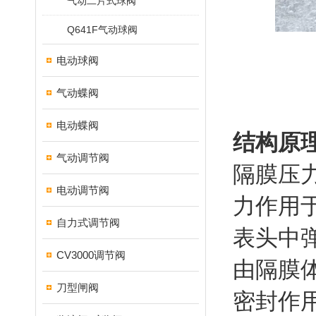
气动二片式球阀
Q641F气动球阀
电动球阀
气动蝶阀
电动蝶阀
结构原
气动调节阀
隔膜压
电动调节阀
力作用
自力式调节阀
表头中
CV3000调节阀
由隔膜
刀型闸阀
密封作